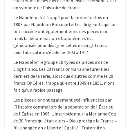
constellation des pièces d’or d’investissement. C’est
M
A
un symbole de l’histoire de France.
I
N
Le Napoléon fut frappé pour la première fois en
T
1803 par Napoléon Bonaparte. Les dirigeants qui lui
E
N
ont succédé ont également émis des pièces d’or,
A
mais la dénomination « Napoléon » s’est
N
T
généralisée pour désigner celles de vingt francs.
>
Leur fabrication s’étale de 1803 à 1914.
>
>
Le Napoléon regroupe 10 types de pièces d’or de
vingt francs. Les 20 francs or Marianne furent les
derniers de la série, alors que d’autres comme le 20
francs Or Cérès, frappé qu’entre 1849 et 1851, n’ont
fait qu’un rapide passage.
Les pièces d’or ont également été influencées par
l’Histoire comme lors de la séparation de l’État et
de l’Église en 1905. L’inscription sur la Marianne Coq
de 20 francs qui était alors « Dieu protège la France »
fût changée en « Liberté ‘ Égalité ‘ Fraternité ».