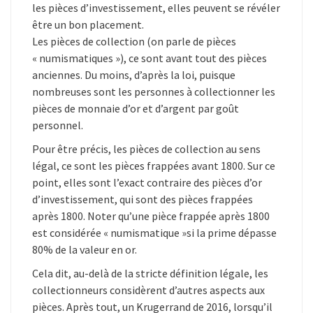
M
les pièces d’investissement, elles peuvent se révéler
A
être un bon placement.
I
N
Les pièces de collection (on parle de pièces
T
« numismatiques »), ce sont avant tout des pièces
E
N
anciennes. Du moins, d’après la loi, puisque
A
nombreuses sont les personnes à collectionner les
N
T
pièces de monnaie d’or et d’argent par goût
>
personnel.
>
>
Pour être précis, les pièces de collection au sens
légal, ce sont les pièces frappées avant 1800. Sur ce
point, elles sont l’exact contraire des pièces d’or
d’investissement, qui sont des pièces frappées
après 1800. Noter qu’une pièce frappée après 1800
est considérée « numismatique »si la prime dépasse
80% de la valeur en or.
Cela dit, au-delà de la stricte définition légale, les
collectionneurs considèrent d’autres aspects aux
pièces. Après tout, un Krugerrand de 2016, lorsqu’il