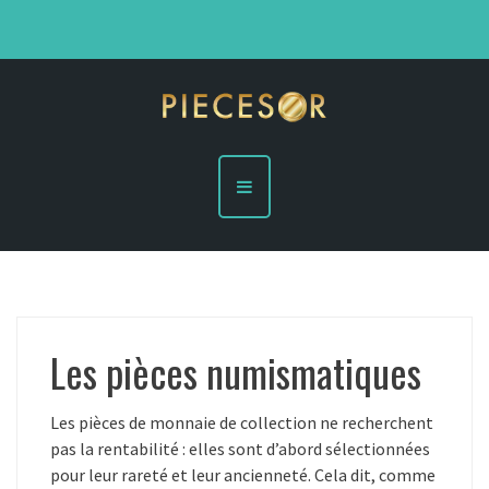
S
A
k
c
h
i
e
p
t
e
t
r
o
d
e
c
s
o
p
i
n
è
t
c
e
e
s
n
d
’
t
o
Les pièces numismatiques
r
e
n
l
Les pièces de monnaie de collection ne recherchent
i
g
pas la rentabilité : elles sont d’abord sélectionnées
n
pour leur rareté et leur ancienneté. Cela dit, comme
e