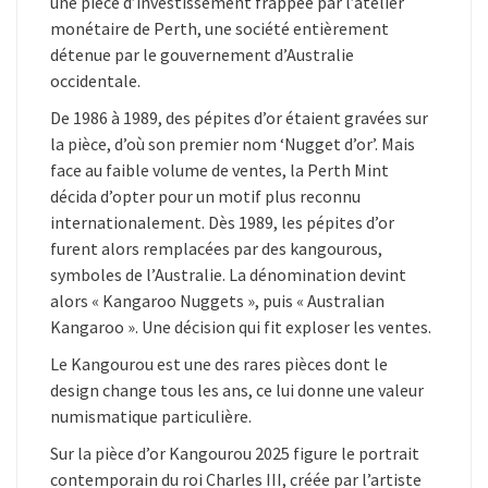
une pièce d’investissement frappée par l’atelier
M
A
monétaire de Perth, une société entièrement
I
détenue par le gouvernement d’Australie
N
T
occidentale.
E
N
De 1986 à 1989, des pépites d’or étaient gravées sur
A
la pièce, d’où son premier nom ‘Nugget d’or’. Mais
N
T
face au faible volume de ventes, la Perth Mint
>
décida d’opter pour un motif plus reconnu
>
>
internationalement. Dès 1989, les pépites d’or
furent alors remplacées par des kangourous,
symboles de l’Australie. La dénomination devint
alors « Kangaroo Nuggets », puis « Australian
Kangaroo ». Une décision qui fit exploser les ventes.
Le Kangourou est une des rares pièces dont le
design change tous les ans, ce lui donne une valeur
numismatique particulière.
Sur la pièce d’or Kangourou 2025 figure le portrait
contemporain du roi Charles III, créée par l’artiste